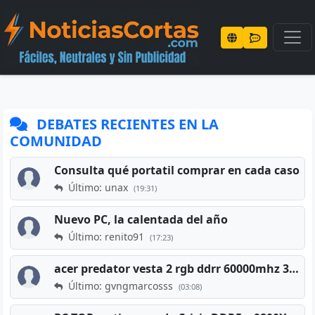
DEBATES RECIENTES EN LA
COMUNIDAD
Consulta qué portatil comprar en cada caso
Último: unax
(19:31)
Nuevo PC, la calentada del año
Último: renito91
(17:23)
acer predator vesta 2 rgb ddrr 60000mhz 32gb x2 16gb
Último: gvngmarcosss
(03:08)