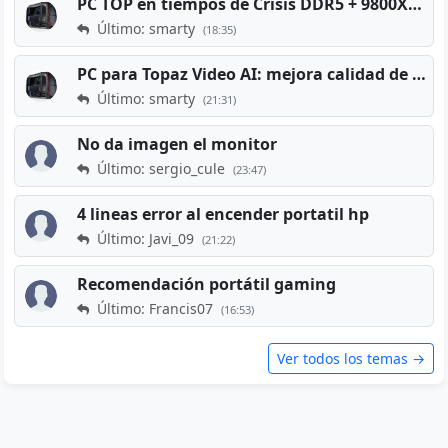
PC TOP en tiempos de Crisis DDR5 + 9800X3D + RTX 5080 [2026][2400€]
Último: smarty
(18:35)
PC para Topaz Video AI: mejora calidad de vídeos viejos
Último: smarty
(21:31)
No da imagen el monitor
Último: sergio_cule
(23:47)
4 lineas error al encender portatil hp
Último: Javi_09
(21:22)
Recomendación portátil gaming
Último: Francis07
(16:53)
Ver todos los temas →