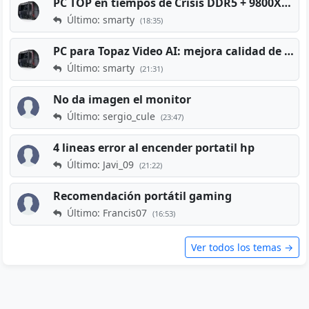
PC TOP en tiempos de Crisis DDR5 + 9800X3D + RTX 5080 [2026][2400€]
Último: smarty
(18:35)
PC para Topaz Video AI: mejora calidad de vídeos viejos
Último: smarty
(21:31)
No da imagen el monitor
Último: sergio_cule
(23:47)
4 lineas error al encender portatil hp
Último: Javi_09
(21:22)
Recomendación portátil gaming
Último: Francis07
(16:53)
Ver todos los temas →