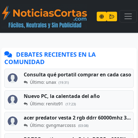
DEBATES RECIENTES EN LA
COMUNIDAD
Consulta qué portatil comprar en cada caso
Último: unax
(19:31)
Nuevo PC, la calentada del año
Último: renito91
(17:23)
acer predator vesta 2 rgb ddrr 60000mhz 32gb x2 16gb
Último: gvngmarcosss
(03:08)