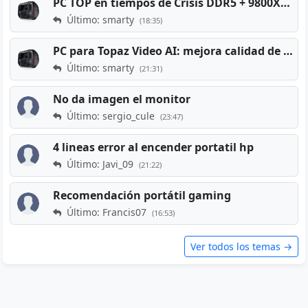
PC TOP en tiempos de Crisis DDR5 + 9800X3D + RTX 5080 [2026][2400€]
Último: smarty
(18:35)
PC para Topaz Video AI: mejora calidad de vídeos viejos
Último: smarty
(21:31)
No da imagen el monitor
Último: sergio_cule
(23:47)
4 lineas error al encender portatil hp
Último: Javi_09
(21:22)
Recomendación portátil gaming
Último: Francis07
(16:53)
Ver todos los temas →