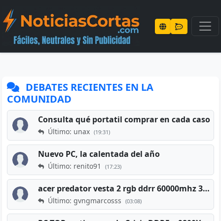
DEBATES RECIENTES EN LA
COMUNIDAD
Consulta qué portatil comprar en cada caso
Último: unax
(19:31)
Nuevo PC, la calentada del año
Último: renito91
(17:23)
acer predator vesta 2 rgb ddrr 60000mhz 32gb x2 16gb
Último: gvngmarcosss
(03:08)