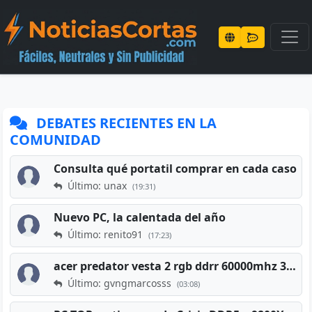
DEBATES RECIENTES EN LA
COMUNIDAD
Consulta qué portatil comprar en cada caso
Último: unax
(19:31)
Nuevo PC, la calentada del año
Último: renito91
(17:23)
acer predator vesta 2 rgb ddrr 60000mhz 32gb x2 16gb
Último: gvngmarcosss
(03:08)