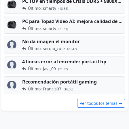
PC TOP en tiempos de Crisis DDR5 + 9800X3D + RTX 5080 [2026][2400€]
Último: smarty
(18:35)
PC para Topaz Video AI: mejora calidad de vídeos viejos
Último: smarty
(21:31)
No da imagen el monitor
Último: sergio_cule
(23:47)
4 lineas error al encender portatil hp
Último: Javi_09
(21:22)
Recomendación portátil gaming
Último: Francis07
(16:53)
Ver todos los temas →