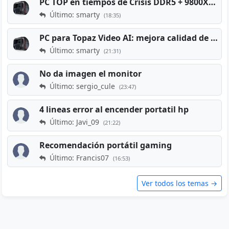
PC TOP en tiempos de Crisis DDR5 + 9800X3D + RTX 5080 [2026][2400€]
Último: smarty
(18:35)
PC para Topaz Video AI: mejora calidad de vídeos viejos
Último: smarty
(21:31)
No da imagen el monitor
Último: sergio_cule
(23:47)
4 lineas error al encender portatil hp
Último: Javi_09
(21:22)
Recomendación portátil gaming
Último: Francis07
(16:53)
Ver todos los temas →