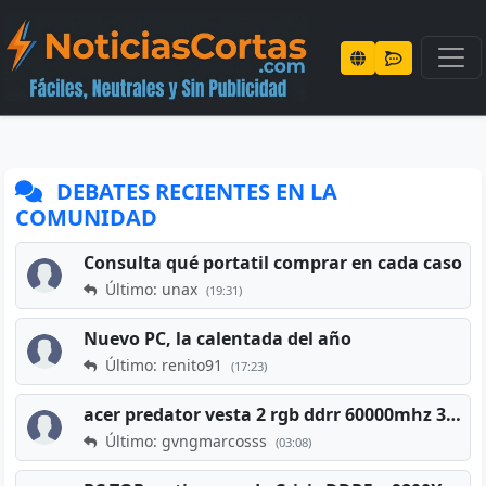
DEBATES RECIENTES EN LA
COMUNIDAD
Consulta qué portatil comprar en cada caso
Último: unax
(19:31)
Nuevo PC, la calentada del año
Último: renito91
(17:23)
acer predator vesta 2 rgb ddrr 60000mhz 32gb x2 16gb
Último: gvngmarcosss
(03:08)