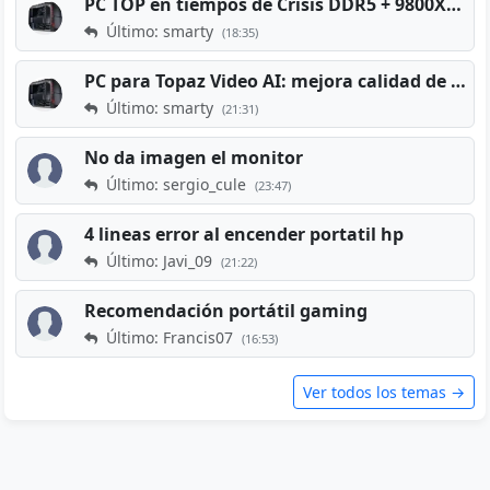
PC TOP en tiempos de Crisis DDR5 + 9800X3D + RTX 5080 [2026][2400€]
Último: smarty
(18:35)
PC para Topaz Video AI: mejora calidad de vídeos viejos
Último: smarty
(21:31)
No da imagen el monitor
Último: sergio_cule
(23:47)
4 lineas error al encender portatil hp
Último: Javi_09
(21:22)
Recomendación portátil gaming
Último: Francis07
(16:53)
Ver todos los temas →