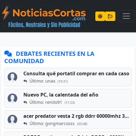
DEBATES RECIENTES EN LA
COMUNIDAD
Consulta qué portatil comprar en cada caso
Último: unax
(19:31)
Nuevo PC, la calentada del año
Último: renito91
(17:23)
acer predator vesta 2 rgb ddrr 60000mhz 32gb x2 16gb
Último: gvngmarcosss
(03:08)