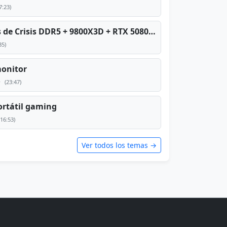
7:23)
PC TOP en tiempos de Crisis DDR5 + 9800X3D + RTX 5080 [2026][2400€]
35)
monitor
e
(23:47)
rtátil gaming
(16:53)
Ver todos los temas →