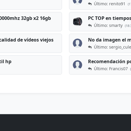
Último: renito91
(1
 60000mhz 32gb x2 16gb
Último: smarty
(18:
calidad de vídeos viejos
No da imagen el 
Último: sergio_cul
til hp
Recomendación po
Último: Francis07