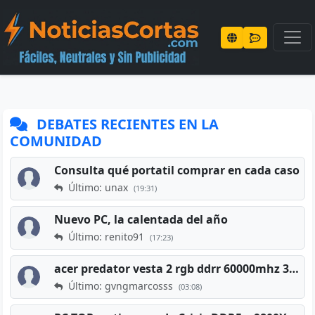
DEBATES RECIENTES EN LA
COMUNIDAD
Consulta qué portatil comprar en cada caso
Último: unax
(19:31)
Nuevo PC, la calentada del año
Último: renito91
(17:23)
acer predator vesta 2 rgb ddrr 60000mhz 32gb x2 16gb
Último: gvngmarcosss
(03:08)