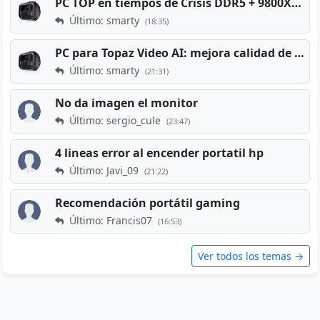
PC TOP en tiempos de Crisis DDR5 + 9800X3D + RTX 5080 [2026][2400€]
Último: smarty
(18:35)
PC para Topaz Video AI: mejora calidad de vídeos viejos
Último: smarty
(21:31)
No da imagen el monitor
Último: sergio_cule
(23:47)
4 lineas error al encender portatil hp
Último: Javi_09
(21:22)
Recomendación portátil gaming
Último: Francis07
(16:53)
Ver todos los temas →