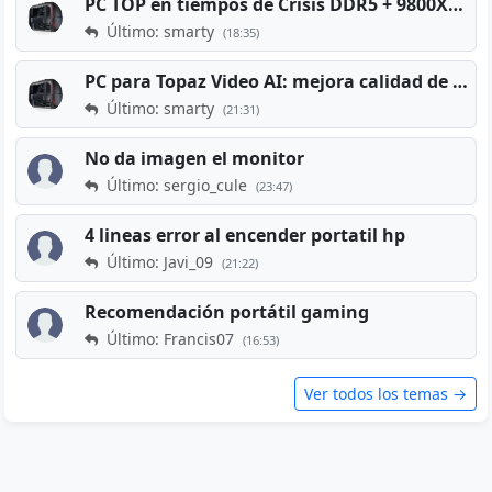
PC TOP en tiempos de Crisis DDR5 + 9800X3D + RTX 5080 [2026][2400€]
Último: smarty
(18:35)
PC para Topaz Video AI: mejora calidad de vídeos viejos
Último: smarty
(21:31)
No da imagen el monitor
Último: sergio_cule
(23:47)
4 lineas error al encender portatil hp
Último: Javi_09
(21:22)
Recomendación portátil gaming
Último: Francis07
(16:53)
Ver todos los temas →