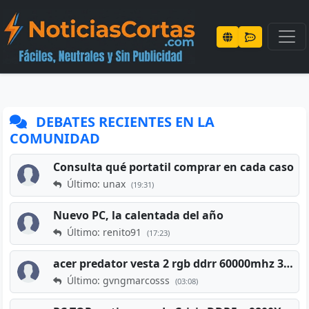
DEBATES RECIENTES EN LA
COMUNIDAD
Consulta qué portatil comprar en cada caso
Último: unax
(19:31)
Nuevo PC, la calentada del año
Último: renito91
(17:23)
acer predator vesta 2 rgb ddrr 60000mhz 32gb x2 16gb
Último: gvngmarcosss
(03:08)