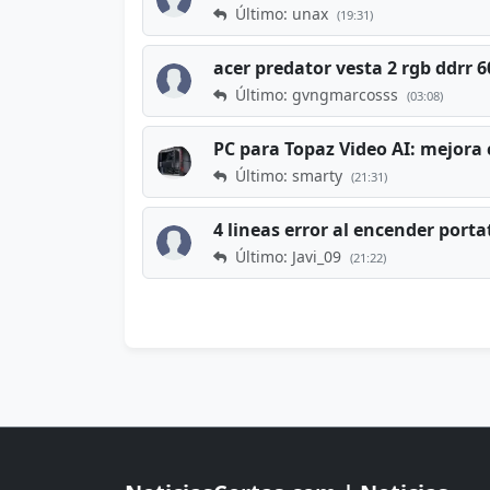
Último: unax
(19:31)
acer predator vesta 2 rgb ddrr
Último: gvngmarcosss
(03:08)
PC para Topaz Video AI: mejora 
Último: smarty
(21:31)
4 lineas error al encender porta
Último: Javi_09
(21:22)