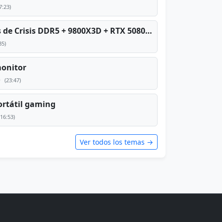
7:23)
PC TOP en tiempos de Crisis DDR5 + 9800X3D + RTX 5080 [2026][2400€]
35)
monitor
e
(23:47)
rtátil gaming
(16:53)
Ver todos los temas →