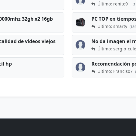
Último: renito91
(1
 60000mhz 32gb x2 16gb
Último: smarty
(18:
calidad de vídeos viejos
No da imagen el 
Último: sergio_cul
til hp
Recomendación po
Último: Francis07