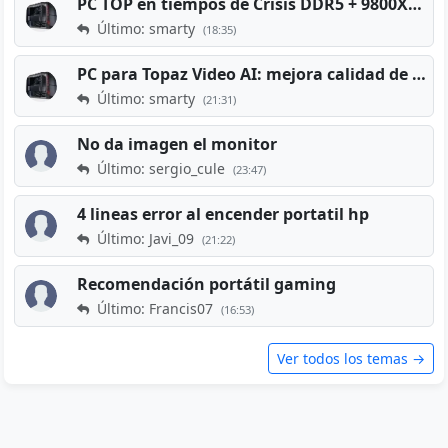
PC TOP en tiempos de Crisis DDR5 + 9800X3D + RTX 5080 [2026][2400€]
Último: smarty
(18:35)
PC para Topaz Video AI: mejora calidad de vídeos viejos
Último: smarty
(21:31)
No da imagen el monitor
Último: sergio_cule
(23:47)
4 lineas error al encender portatil hp
Último: Javi_09
(21:22)
Recomendación portátil gaming
Último: Francis07
(16:53)
Ver todos los temas →