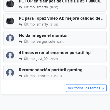
PC TOP en tiempos de Crisis DDR5 + 9800X3D + RTX 5080 [2026][2400€]
Último: smarty
(18:35)
PC para Topaz Video AI: mejora calidad de vídeos viejos
Último: smarty
(21:31)
No da imagen el monitor
Último: sergio_cule
(23:47)
4 lineas error al encender portatil hp
Último: Javi_09
(21:22)
Recomendación portátil gaming
Último: Francis07
(16:53)
Ver todos los temas →