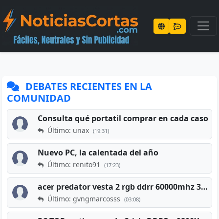
DEBATES RECIENTES EN LA
COMUNIDAD
Consulta qué portatil comprar en cada caso
Último: unax
(19:31)
Nuevo PC, la calentada del año
Último: renito91
(17:23)
acer predator vesta 2 rgb ddrr 60000mhz 32gb x2 16gb
Último: gvngmarcosss
(03:08)