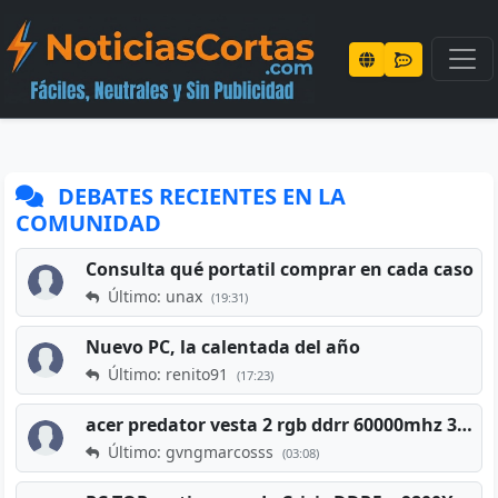
DEBATES RECIENTES EN LA
COMUNIDAD
Consulta qué portatil comprar en cada caso
Último: unax
(19:31)
Nuevo PC, la calentada del año
Último: renito91
(17:23)
acer predator vesta 2 rgb ddrr 60000mhz 32gb x2 16gb
Último: gvngmarcosss
(03:08)