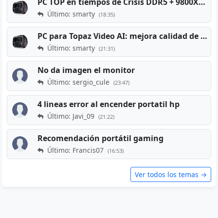
PC TOP en tiempos de Crisis DDR5 + 9800X3D + RTX 5080 [2026][2400€]
Último: smarty
(18:35)
PC para Topaz Video AI: mejora calidad de vídeos viejos
Último: smarty
(21:31)
No da imagen el monitor
Último: sergio_cule
(23:47)
4 lineas error al encender portatil hp
Último: Javi_09
(21:22)
Recomendación portátil gaming
Último: Francis07
(16:53)
Ver todos los temas →