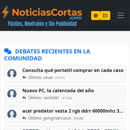
DEBATES RECIENTES EN LA
COMUNIDAD
Consulta qué portatil comprar en cada caso
Último: unax
(19:31)
Nuevo PC, la calentada del año
Último: renito91
(17:23)
acer predator vesta 2 rgb ddrr 60000mhz 32gb x2 16gb
Último: gvngmarcosss
(03:08)