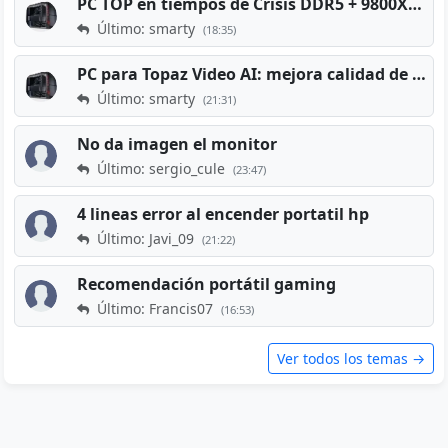
PC TOP en tiempos de Crisis DDR5 + 9800X3D + RTX 5080 [2026][2400€]
Último: smarty
(18:35)
PC para Topaz Video AI: mejora calidad de vídeos viejos
Último: smarty
(21:31)
No da imagen el monitor
Último: sergio_cule
(23:47)
4 lineas error al encender portatil hp
Último: Javi_09
(21:22)
Recomendación portátil gaming
Último: Francis07
(16:53)
Ver todos los temas →