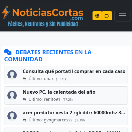
DEBATES RECIENTES EN LA
COMUNIDAD
Consulta qué portatil comprar en cada caso
Último: unax
(19:31)
Nuevo PC, la calentada del año
Último: renito91
(17:23)
acer predator vesta 2 rgb ddrr 60000mhz 32gb x2 16gb
Último: gvngmarcosss
(03:08)