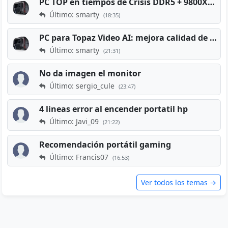
PC TOP en tiempos de Crisis DDR5 + 9800X3D + RTX 5080 [2026][2400€]
Último: smarty
(18:35)
PC para Topaz Video AI: mejora calidad de vídeos viejos
Último: smarty
(21:31)
No da imagen el monitor
Último: sergio_cule
(23:47)
4 lineas error al encender portatil hp
Último: Javi_09
(21:22)
Recomendación portátil gaming
Último: Francis07
(16:53)
Ver todos los temas →