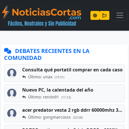
DEBATES RECIENTES EN LA
COMUNIDAD
Consulta qué portatil comprar en cada caso
Último: unax
(19:31)
Nuevo PC, la calentada del año
Último: renito91
(17:23)
acer predator vesta 2 rgb ddrr 60000mhz 32gb x2 16gb
Último: gvngmarcosss
(03:08)