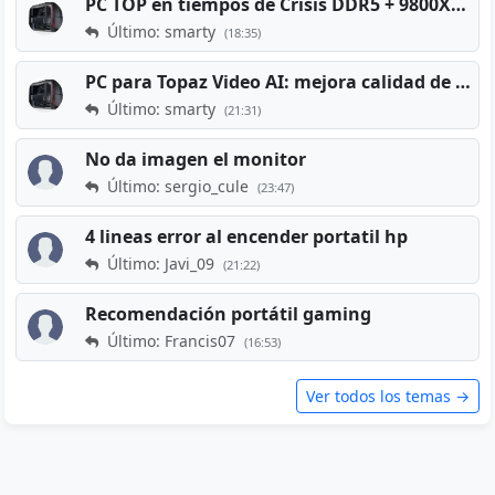
PC TOP en tiempos de Crisis DDR5 + 9800X3D + RTX 5080 [2026][2400€]
Último: smarty
(18:35)
PC para Topaz Video AI: mejora calidad de vídeos viejos
Último: smarty
(21:31)
No da imagen el monitor
Último: sergio_cule
(23:47)
4 lineas error al encender portatil hp
Último: Javi_09
(21:22)
Recomendación portátil gaming
Último: Francis07
(16:53)
Ver todos los temas →