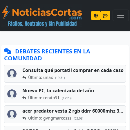
DEBATES RECIENTES EN LA
COMUNIDAD
Consulta qué portatil comprar en cada caso
Último: unax
(19:31)
Nuevo PC, la calentada del año
Último: renito91
(17:23)
acer predator vesta 2 rgb ddrr 60000mhz 32gb x2 16gb
Último: gvngmarcosss
(03:08)