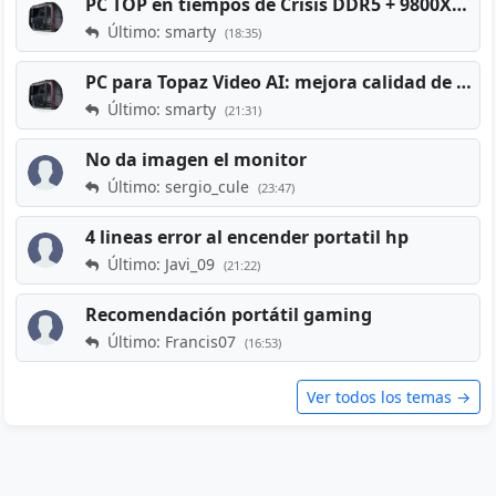
PC TOP en tiempos de Crisis DDR5 + 9800X3D + RTX 5080 [2026][2400€]
Último: smarty
(18:35)
PC para Topaz Video AI: mejora calidad de vídeos viejos
Último: smarty
(21:31)
No da imagen el monitor
Último: sergio_cule
(23:47)
4 lineas error al encender portatil hp
Último: Javi_09
(21:22)
Recomendación portátil gaming
Último: Francis07
(16:53)
Ver todos los temas →