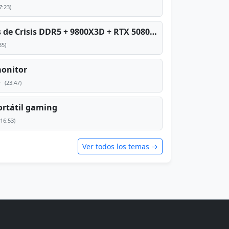
7:23)
PC TOP en tiempos de Crisis DDR5 + 9800X3D + RTX 5080 [2026][2400€]
35)
monitor
e
(23:47)
rtátil gaming
(16:53)
Ver todos los temas →