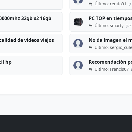
Último: renito91
(1
 60000mhz 32gb x2 16gb
Último: smarty
(18:
calidad de vídeos viejos
No da imagen el 
Último: sergio_cul
til hp
Recomendación po
Último: Francis07