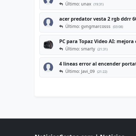
Último: unax
(19:31)
acer predator vesta 2 rgb ddrr
Último: gvngmarcosss
(03:08)
PC para Topaz Video AI: mejora 
Último: smarty
(21:31)
4 lineas error al encender porta
Último: Javi_09
(21:22)