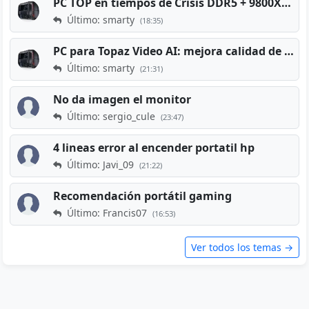
PC TOP en tiempos de Crisis DDR5 + 9800X3D + RTX 5080 [2026][2400€]
Último: smarty
(18:35)
PC para Topaz Video AI: mejora calidad de vídeos viejos
Último: smarty
(21:31)
No da imagen el monitor
Último: sergio_cule
(23:47)
4 lineas error al encender portatil hp
Último: Javi_09
(21:22)
Recomendación portátil gaming
Último: Francis07
(16:53)
Ver todos los temas →