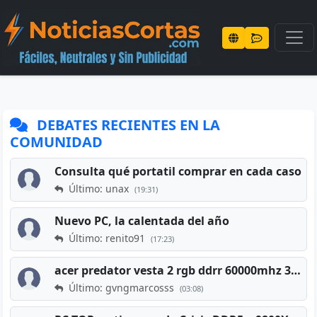
DEBATES RECIENTES EN LA
COMUNIDAD
Consulta qué portatil comprar en cada caso
Último: unax
(19:31)
Nuevo PC, la calentada del año
Último: renito91
(17:23)
acer predator vesta 2 rgb ddrr 60000mhz 32gb x2 16gb
Último: gvngmarcosss
(03:08)