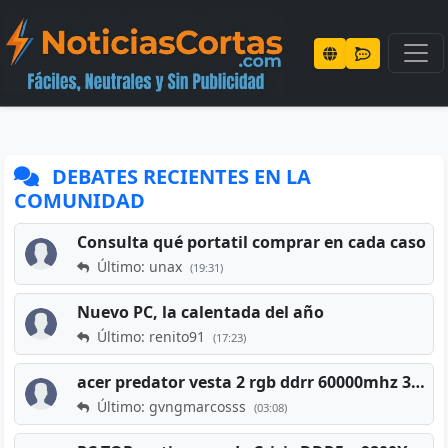
DEBATES RECIENTES EN LA
COMUNIDAD
Consulta qué portatil comprar en cada caso
Último: unax
(19:31)
Nuevo PC, la calentada del año
Último: renito91
(17:23)
acer predator vesta 2 rgb ddrr 60000mhz 32gb x2 16gb
Último: gvngmarcosss
(03:08)