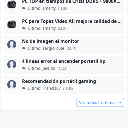
PC TOP en tiempos de Crisis DDR5 + 9800X3D + RTX 5080 [2026][2400€]
Último: smarty
(18:35)
PC para Topaz Video AI: mejora calidad de vídeos viejos
Último: smarty
(21:31)
No da imagen el monitor
Último: sergio_cule
(23:47)
4 lineas error al encender portatil hp
Último: Javi_09
(21:22)
Recomendación portátil gaming
Último: Francis07
(16:53)
Ver todos los temas →