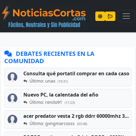
DEBATES RECIENTES EN LA
COMUNIDAD
Consulta qué portatil comprar en cada caso
Último: unax
(19:31)
Nuevo PC, la calentada del año
Último: renito91
(17:23)
acer predator vesta 2 rgb ddrr 60000mhz 32gb x2 16gb
Último: gvngmarcosss
(03:08)