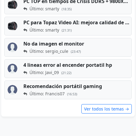
PC TOP en tiempos de Crisis DDR5 + 9800X3D + RTX 5080 [2026][2400€]
Último: smarty
(18:35)
PC para Topaz Video AI: mejora calidad de vídeos viejos
Último: smarty
(21:31)
No da imagen el monitor
Último: sergio_cule
(23:47)
4 lineas error al encender portatil hp
Último: Javi_09
(21:22)
Recomendación portátil gaming
Último: Francis07
(16:53)
Ver todos los temas →