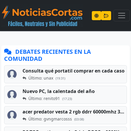
DEBATES RECIENTES EN LA
COMUNIDAD
Consulta qué portatil comprar en cada caso
Último: unax
(19:31)
Nuevo PC, la calentada del año
Último: renito91
(17:23)
acer predator vesta 2 rgb ddrr 60000mhz 32gb x2 16gb
Último: gvngmarcosss
(03:08)