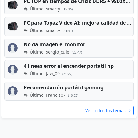
PC TOP en tiempos de Crisis DDR5 + 9800X3D + RTX 5080 [2026][2400€]
Último: smarty
(18:35)
PC para Topaz Video AI: mejora calidad de vídeos viejos
Último: smarty
(21:31)
No da imagen el monitor
Último: sergio_cule
(23:47)
4 lineas error al encender portatil hp
Último: Javi_09
(21:22)
Recomendación portátil gaming
Último: Francis07
(16:53)
Ver todos los temas →