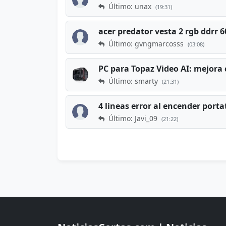
Último: unax
(19:31)
acer predator vesta 2 rgb ddrr
Último: gvngmarcosss
(03:08)
PC para Topaz Video AI: mejora 
Último: smarty
(21:31)
4 lineas error al encender porta
Último: Javi_09
(21:22)