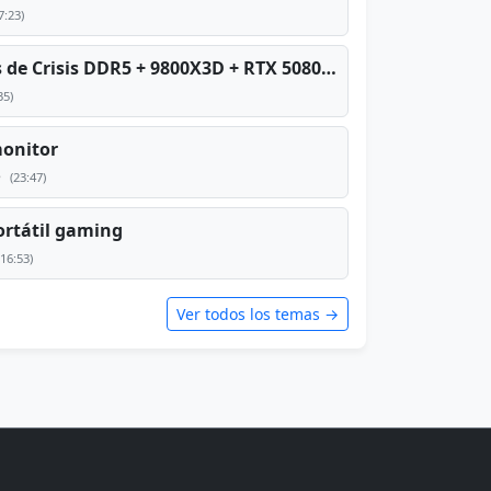
7:23)
PC TOP en tiempos de Crisis DDR5 + 9800X3D + RTX 5080 [2026][2400€]
35)
monitor
e
(23:47)
rtátil gaming
(16:53)
Ver todos los temas →