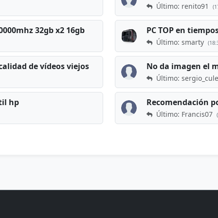
Último: renito91
(1
 60000mhz 32gb x2 16gb
Último: smarty
(18:
calidad de vídeos viejos
No da imagen el 
Último: sergio_cul
til hp
Recomendación po
Último: Francis07