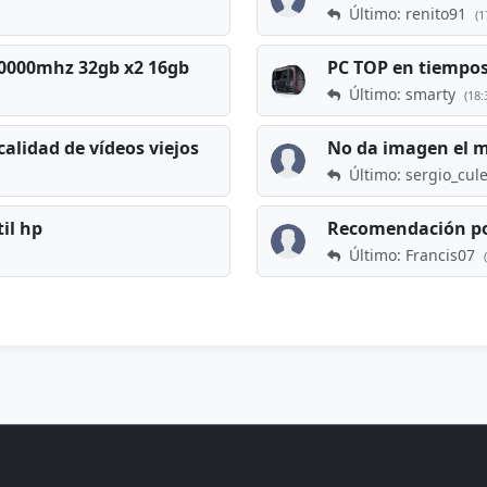
Último: renito91
(1
 60000mhz 32gb x2 16gb
Último: smarty
(18:
calidad de vídeos viejos
No da imagen el 
Último: sergio_cul
til hp
Recomendación po
Último: Francis07