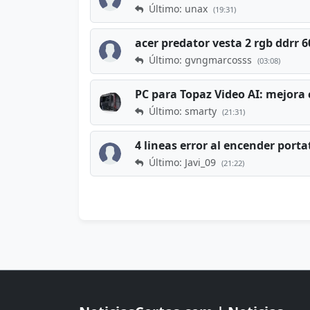
Último: unax
(19:31)
acer predator vesta 2 rgb ddrr
Último: gvngmarcosss
(03:08)
PC para Topaz Video AI: mejora 
Último: smarty
(21:31)
4 lineas error al encender porta
Último: Javi_09
(21:22)