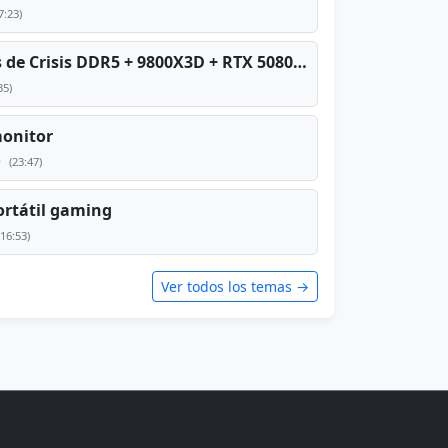
7:23)
PC TOP en tiempos de Crisis DDR5 + 9800X3D + RTX 5080 [2026][2400€]
35)
monitor
e
(23:47)
rtátil gaming
(16:53)
Ver todos los temas →