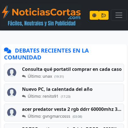
DEBATES RECIENTES EN LA
COMUNIDAD
Consulta qué portatil comprar en cada caso
Último: unax
(19:31)
Nuevo PC, la calentada del año
Último: renito91
(17:23)
acer predator vesta 2 rgb ddrr 60000mhz 32gb x2 16gb
Último: gvngmarcosss
(03:08)