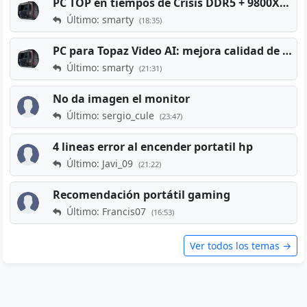
PC TOP en tiempos de Crisis DDR5 + 9800X3D + RTX 5080 [2026][2400€]
Último: smarty
(18:35)
PC para Topaz Video AI: mejora calidad de vídeos viejos
Último: smarty
(21:31)
No da imagen el monitor
Último: sergio_cule
(23:47)
4 lineas error al encender portatil hp
Último: Javi_09
(21:22)
Recomendación portátil gaming
Último: Francis07
(16:53)
Ver todos los temas →