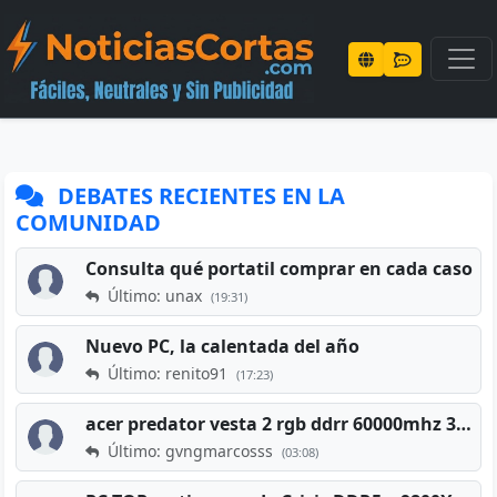
DEBATES RECIENTES EN LA
COMUNIDAD
Consulta qué portatil comprar en cada caso
Último: unax
(19:31)
Nuevo PC, la calentada del año
Último: renito91
(17:23)
acer predator vesta 2 rgb ddrr 60000mhz 32gb x2 16gb
Último: gvngmarcosss
(03:08)