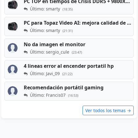
PC TOP en tiempos de Crisis DDR5 + 9800X3D + RTX 5080 [2026][2400€]
Último: smarty
(18:35)
PC para Topaz Video AI: mejora calidad de vídeos viejos
Último: smarty
(21:31)
No da imagen el monitor
Último: sergio_cule
(23:47)
4 lineas error al encender portatil hp
Último: Javi_09
(21:22)
Recomendación portátil gaming
Último: Francis07
(16:53)
Ver todos los temas →