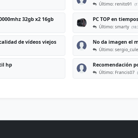
Último: renito91
(1
 60000mhz 32gb x2 16gb
Último: smarty
(18:
calidad de vídeos viejos
No da imagen el 
Último: sergio_cul
til hp
Recomendación po
Último: Francis07