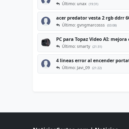
Último: unax
(19:31)
acer predator vesta 2 rgb ddrr
Último: gvngmarcosss
(03:08)
PC para Topaz Video AI: mejora 
Último: smarty
(21:31)
4 lineas error al encender porta
Último: Javi_09
(21:22)