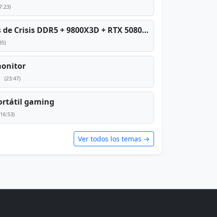
7:23)
PC TOP en tiempos de Crisis DDR5 + 9800X3D + RTX 5080 [2026][2400€]
35)
monitor
e
(23:47)
rtátil gaming
(16:53)
Ver todos los temas →