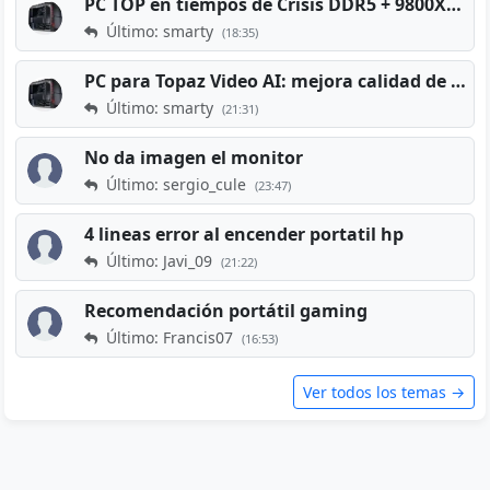
PC TOP en tiempos de Crisis DDR5 + 9800X3D + RTX 5080 [2026][2400€]
Último: smarty
(18:35)
PC para Topaz Video AI: mejora calidad de vídeos viejos
Último: smarty
(21:31)
No da imagen el monitor
Último: sergio_cule
(23:47)
4 lineas error al encender portatil hp
Último: Javi_09
(21:22)
Recomendación portátil gaming
Último: Francis07
(16:53)
Ver todos los temas →