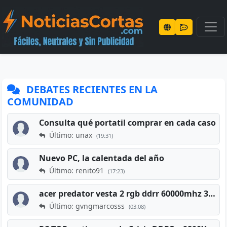
DEBATES RECIENTES EN LA
COMUNIDAD
Consulta qué portatil comprar en cada caso
Último: unax
(19:31)
Nuevo PC, la calentada del año
Último: renito91
(17:23)
acer predator vesta 2 rgb ddrr 60000mhz 32gb x2 16gb
Último: gvngmarcosss
(03:08)