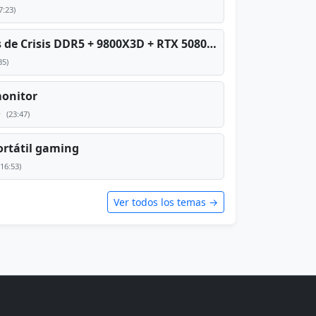
7:23)
PC TOP en tiempos de Crisis DDR5 + 9800X3D + RTX 5080 [2026][2400€]
35)
monitor
e
(23:47)
rtátil gaming
(16:53)
Ver todos los temas →