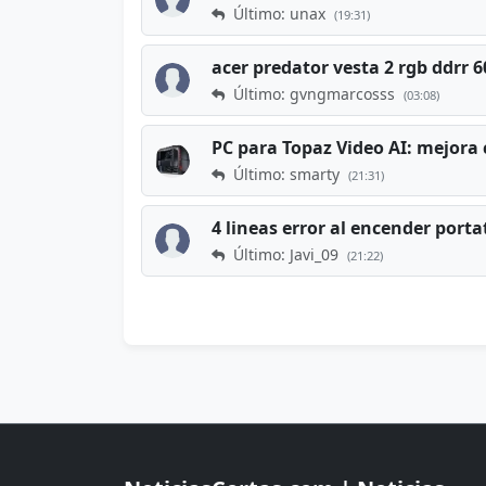
Último: unax
(19:31)
acer predator vesta 2 rgb ddrr
Último: gvngmarcosss
(03:08)
PC para Topaz Video AI: mejora 
Último: smarty
(21:31)
4 lineas error al encender porta
Último: Javi_09
(21:22)