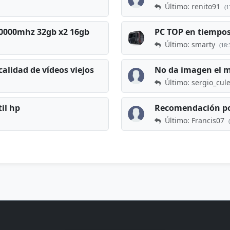
Último: renito91
(1
 60000mhz 32gb x2 16gb
Último: smarty
(18:
calidad de vídeos viejos
No da imagen el 
Último: sergio_cul
til hp
Recomendación po
Último: Francis07