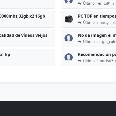
Último: renito91
(1
 60000mhz 32gb x2 16gb
Último: smarty
(18:
calidad de vídeos viejos
No da imagen el 
Último: sergio_cul
til hp
Recomendación po
Último: Francis07