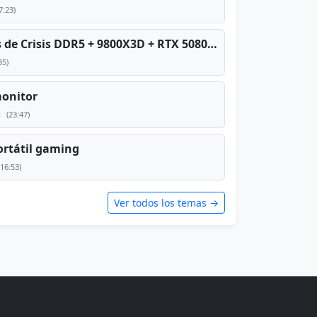
7:23)
PC TOP en tiempos de Crisis DDR5 + 9800X3D + RTX 5080 [2026][2400€]
35)
monitor
e
(23:47)
rtátil gaming
(16:53)
Ver todos los temas →