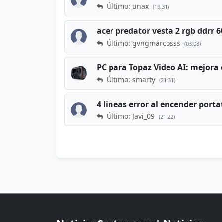
Último: unax
(19:31)
acer predator vesta 2 rgb ddrr
Último: gvngmarcosss
(03:08)
PC para Topaz Video AI: mejora 
Último: smarty
(21:31)
4 lineas error al encender porta
Último: Javi_09
(21:22)