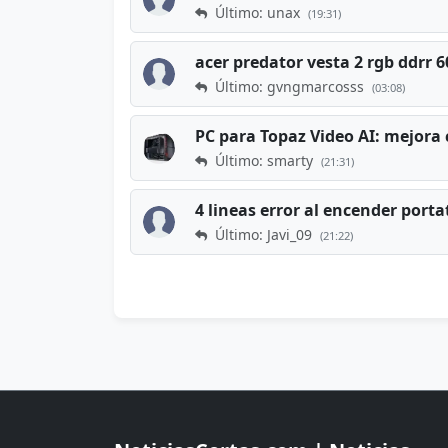
Último: unax
(19:31)
acer predator vesta 2 rgb ddrr
Último: gvngmarcosss
(03:08)
PC para Topaz Video AI: mejora 
Último: smarty
(21:31)
4 lineas error al encender porta
Último: Javi_09
(21:22)