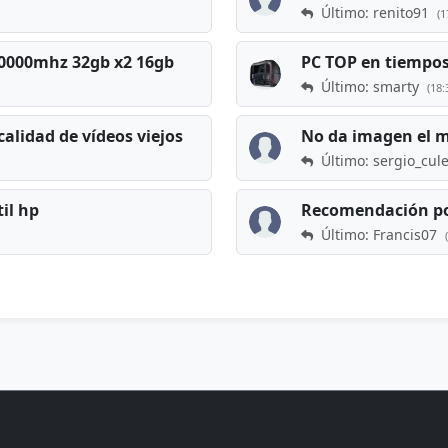
Último: renito91
(1
 60000mhz 32gb x2 16gb
Último: smarty
(18:
calidad de vídeos viejos
No da imagen el 
Último: sergio_cul
til hp
Recomendación po
Último: Francis07