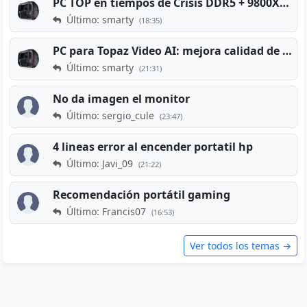
PC TOP en tiempos de Crisis DDR5 + 9800X3D + RTX 5080 [2026][2400€]
Último: smarty
(18:35)
PC para Topaz Video AI: mejora calidad de vídeos viejos
Último: smarty
(21:31)
No da imagen el monitor
Último: sergio_cule
(23:47)
4 lineas error al encender portatil hp
Último: Javi_09
(21:22)
Recomendación portátil gaming
Último: Francis07
(16:53)
Ver todos los temas →