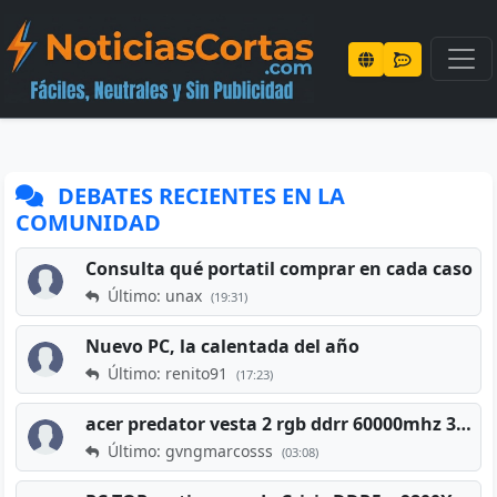
DEBATES RECIENTES EN LA
COMUNIDAD
Consulta qué portatil comprar en cada caso
Último: unax
(19:31)
Nuevo PC, la calentada del año
Último: renito91
(17:23)
acer predator vesta 2 rgb ddrr 60000mhz 32gb x2 16gb
Último: gvngmarcosss
(03:08)