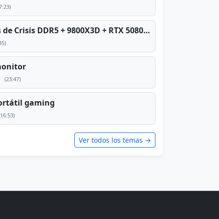
7:23)
PC TOP en tiempos de Crisis DDR5 + 9800X3D + RTX 5080 [2026][2400€]
35)
monitor
e
(23:47)
rtátil gaming
(16:53)
Ver todos los temas →