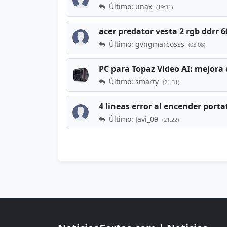
Último: unax
(19:31)
acer predator vesta 2 rgb ddrr
Último: gvngmarcosss
(03:08)
PC para Topaz Video AI: mejora 
Último: smarty
(21:31)
4 lineas error al encender porta
Último: Javi_09
(21:22)