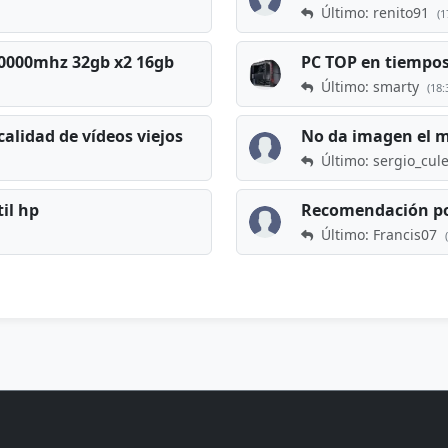
Último: renito91
(1
 60000mhz 32gb x2 16gb
Último: smarty
(18:
calidad de vídeos viejos
No da imagen el 
Último: sergio_cul
til hp
Recomendación po
Último: Francis07