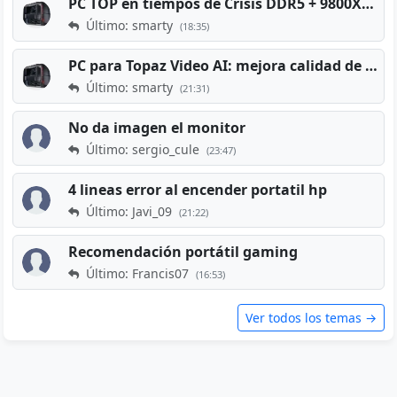
PC TOP en tiempos de Crisis DDR5 + 9800X3D + RTX 5080 [2026][2400€]
Último: smarty
(18:35)
PC para Topaz Video AI: mejora calidad de vídeos viejos
Último: smarty
(21:31)
No da imagen el monitor
Último: sergio_cule
(23:47)
4 lineas error al encender portatil hp
Último: Javi_09
(21:22)
Recomendación portátil gaming
Último: Francis07
(16:53)
Ver todos los temas →