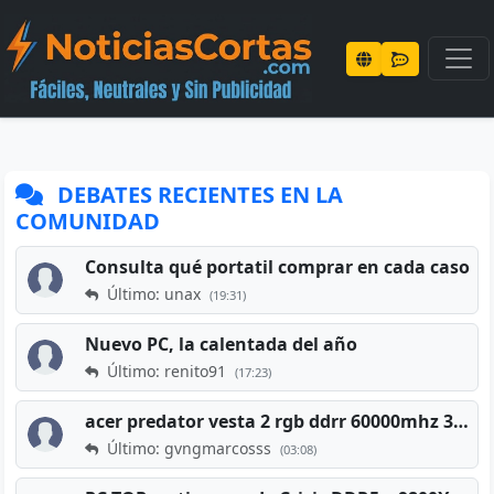
DEBATES RECIENTES EN LA
COMUNIDAD
Consulta qué portatil comprar en cada caso
Último: unax
(19:31)
Nuevo PC, la calentada del año
Último: renito91
(17:23)
acer predator vesta 2 rgb ddrr 60000mhz 32gb x2 16gb
Último: gvngmarcosss
(03:08)