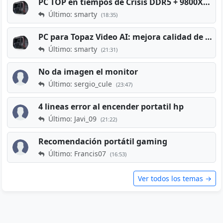
PC TOP en tiempos de Crisis DDR5 + 9800X3D + RTX 5080 [2026][2400€]
Último: smarty
(18:35)
PC para Topaz Video AI: mejora calidad de vídeos viejos
Último: smarty
(21:31)
No da imagen el monitor
Último: sergio_cule
(23:47)
4 lineas error al encender portatil hp
Último: Javi_09
(21:22)
Recomendación portátil gaming
Último: Francis07
(16:53)
Ver todos los temas →