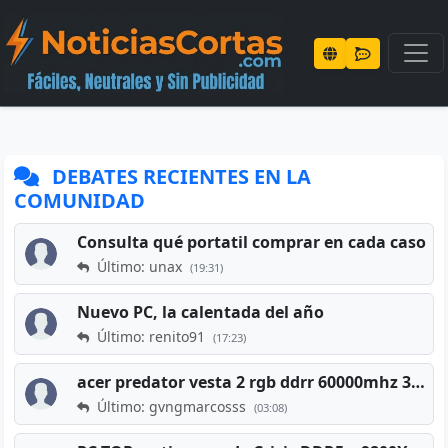
DEBATES RECIENTES EN LA
COMUNIDAD
Consulta qué portatil comprar en cada caso
Último: unax
(19:31)
Nuevo PC, la calentada del año
Último: renito91
(17:23)
acer predator vesta 2 rgb ddrr 60000mhz 32gb x2 16gb
Último: gvngmarcosss
(03:08)