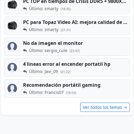
PC TOP en tiempos de Crisis DDR5 + 9800X3D + RTX 5080 [2026][2400€]
Último: smarty
(18:35)
PC para Topaz Video AI: mejora calidad de vídeos viejos
Último: smarty
(21:31)
No da imagen el monitor
Último: sergio_cule
(23:47)
4 lineas error al encender portatil hp
Último: Javi_09
(21:22)
Recomendación portátil gaming
Último: Francis07
(16:53)
Ver todos los temas →