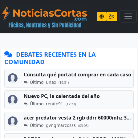
DEBATES RECIENTES EN LA
COMUNIDAD
Consulta qué portatil comprar en cada caso
Último: unax
(19:31)
Nuevo PC, la calentada del año
Último: renito91
(17:23)
acer predator vesta 2 rgb ddrr 60000mhz 32gb x2 16gb
Último: gvngmarcosss
(03:08)