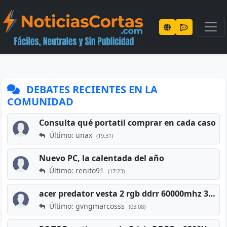
DEBATES RECIENTES EN LA
COMUNIDAD
Consulta qué portatil comprar en cada caso
Último: unax
(19:31)
Nuevo PC, la calentada del año
Último: renito91
(17:23)
acer predator vesta 2 rgb ddrr 60000mhz 32gb x2 16gb
Último: gvngmarcosss
(03:08)