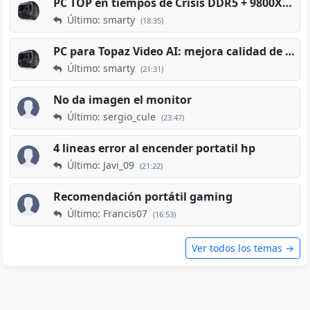
PC TOP en tiempos de Crisis DDR5 + 9800X3D + RTX 5080 [2026][2400€]
Último: smarty
(18:35)
PC para Topaz Video AI: mejora calidad de vídeos viejos
Último: smarty
(21:31)
No da imagen el monitor
Último: sergio_cule
(23:47)
4 lineas error al encender portatil hp
Último: Javi_09
(21:22)
Recomendación portátil gaming
Último: Francis07
(16:53)
Ver todos los temas →