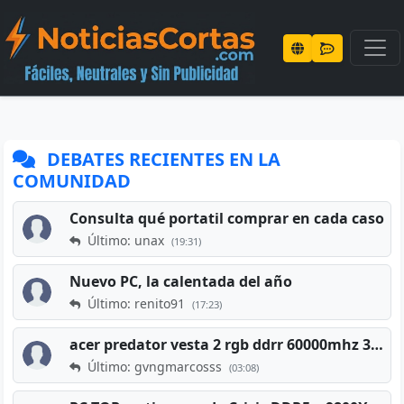
DEBATES RECIENTES EN LA
COMUNIDAD
Consulta qué portatil comprar en cada caso
Último: unax
(19:31)
Nuevo PC, la calentada del año
Último: renito91
(17:23)
acer predator vesta 2 rgb ddrr 60000mhz 32gb x2 16gb
Último: gvngmarcosss
(03:08)