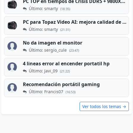
PC TOP en tiempos de Crisis DDR5 + 9800X3D + RTX 5080 [2026][2400€]
Último: smarty
(18:35)
PC para Topaz Video AI: mejora calidad de vídeos viejos
Último: smarty
(21:31)
No da imagen el monitor
Último: sergio_cule
(23:47)
4 lineas error al encender portatil hp
Último: Javi_09
(21:22)
Recomendación portátil gaming
Último: Francis07
(16:53)
Ver todos los temas →