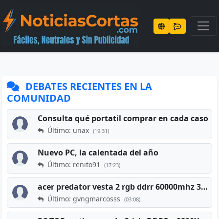
DEBATES RECIENTES EN LA
COMUNIDAD
Consulta qué portatil comprar en cada caso
Último: unax
(19:31)
Nuevo PC, la calentada del año
Último: renito91
(17:23)
acer predator vesta 2 rgb ddrr 60000mhz 32gb x2 16gb
Último: gvngmarcosss
(03:08)