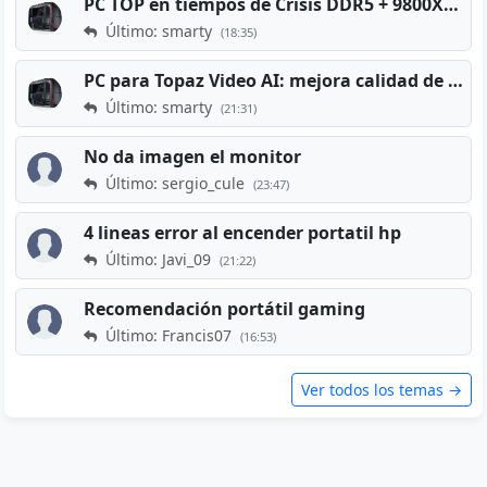
PC TOP en tiempos de Crisis DDR5 + 9800X3D + RTX 5080 [2026][2400€]
Último: smarty
(18:35)
PC para Topaz Video AI: mejora calidad de vídeos viejos
Último: smarty
(21:31)
No da imagen el monitor
Último: sergio_cule
(23:47)
4 lineas error al encender portatil hp
Último: Javi_09
(21:22)
Recomendación portátil gaming
Último: Francis07
(16:53)
Ver todos los temas →