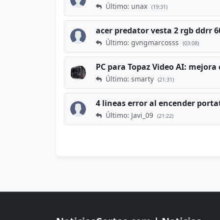
Último: unax
(19:31)
acer predator vesta 2 rgb ddrr
Último: gvngmarcosss
(03:08)
PC para Topaz Video AI: mejora 
Último: smarty
(21:31)
4 lineas error al encender porta
Último: Javi_09
(21:22)