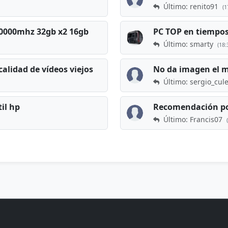
Último: renito91
(1
 60000mhz 32gb x2 16gb
Último: smarty
(18:
calidad de vídeos viejos
No da imagen el 
Último: sergio_cul
til hp
Recomendación po
Último: Francis07