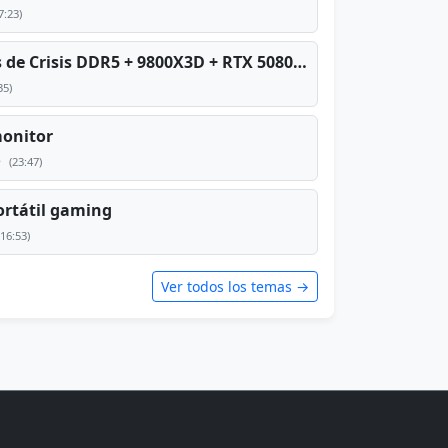
7:23)
PC TOP en tiempos de Crisis DDR5 + 9800X3D + RTX 5080 [2026][2400€]
35)
monitor
e
(23:47)
rtátil gaming
(16:53)
Ver todos los temas →