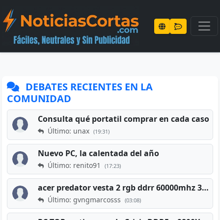
DEBATES RECIENTES EN LA
COMUNIDAD
Consulta qué portatil comprar en cada caso
Último: unax
(19:31)
Nuevo PC, la calentada del año
Último: renito91
(17:23)
acer predator vesta 2 rgb ddrr 60000mhz 32gb x2 16gb
Último: gvngmarcosss
(03:08)