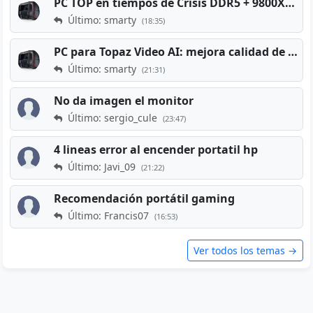
PC TOP en tiempos de Crisis DDR5 + 9800X3D + RTX 5080 [2026][2400€]
Último: smarty
(18:35)
PC para Topaz Video AI: mejora calidad de vídeos viejos
Último: smarty
(21:31)
No da imagen el monitor
Último: sergio_cule
(23:47)
4 lineas error al encender portatil hp
Último: Javi_09
(21:22)
Recomendación portátil gaming
Último: Francis07
(16:53)
Ver todos los temas →