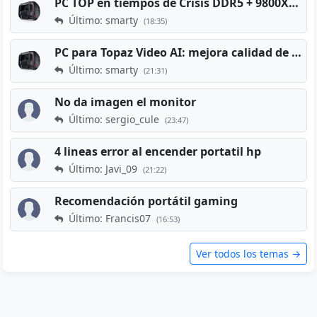
PC TOP en tiempos de Crisis DDR5 + 9800X3D + RTX 5080 [2026][2400€]
Último: smarty
(18:35)
PC para Topaz Video AI: mejora calidad de vídeos viejos
Último: smarty
(21:31)
No da imagen el monitor
Último: sergio_cule
(23:47)
4 lineas error al encender portatil hp
Último: Javi_09
(21:22)
Recomendación portátil gaming
Último: Francis07
(16:53)
Ver todos los temas →