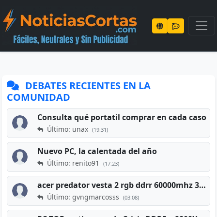
DEBATES RECIENTES EN LA
COMUNIDAD
Consulta qué portatil comprar en cada caso
Último: unax
(19:31)
Nuevo PC, la calentada del año
Último: renito91
(17:23)
acer predator vesta 2 rgb ddrr 60000mhz 32gb x2 16gb
Último: gvngmarcosss
(03:08)