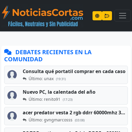
DEBATES RECIENTES EN LA
COMUNIDAD
Consulta qué portatil comprar en cada caso
Último: unax
(19:31)
Nuevo PC, la calentada del año
Último: renito91
(17:23)
acer predator vesta 2 rgb ddrr 60000mhz 32gb x2 16gb
Último: gvngmarcosss
(03:08)