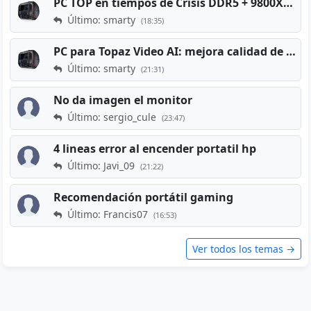
PC TOP en tiempos de Crisis DDR5 + 9800X3D + RTX 5080 [2026][2400€]
Último: smarty
(18:35)
PC para Topaz Video AI: mejora calidad de vídeos viejos
Último: smarty
(21:31)
No da imagen el monitor
Último: sergio_cule
(23:47)
4 lineas error al encender portatil hp
Último: Javi_09
(21:22)
Recomendación portátil gaming
Último: Francis07
(16:53)
Ver todos los temas →