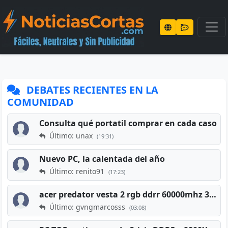
DEBATES RECIENTES EN LA
COMUNIDAD
Consulta qué portatil comprar en cada caso
Último: unax
(19:31)
Nuevo PC, la calentada del año
Último: renito91
(17:23)
acer predator vesta 2 rgb ddrr 60000mhz 32gb x2 16gb
Último: gvngmarcosss
(03:08)