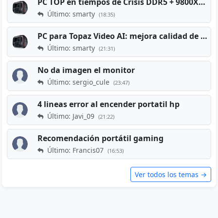
PC TOP en tiempos de Crisis DDR5 + 9800X3D + RTX 5080 [2026][2400€]
Último: smarty
(18:35)
PC para Topaz Video AI: mejora calidad de vídeos viejos
Último: smarty
(21:31)
No da imagen el monitor
Último: sergio_cule
(23:47)
4 lineas error al encender portatil hp
Último: Javi_09
(21:22)
Recomendación portátil gaming
Último: Francis07
(16:53)
Ver todos los temas →