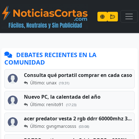
DEBATES RECIENTES EN LA
COMUNIDAD
Consulta qué portatil comprar en cada caso
Último: unax
(19:31)
Nuevo PC, la calentada del año
Último: renito91
(17:23)
acer predator vesta 2 rgb ddrr 60000mhz 32gb x2 16gb
Último: gvngmarcosss
(03:08)