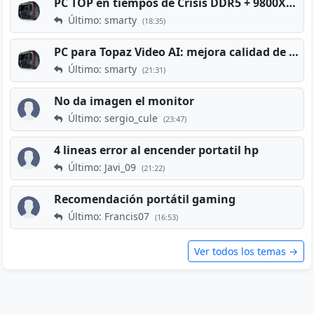
PC TOP en tiempos de Crisis DDR5 + 9800X3D + RTX 5080 [2026][2400€]
Último: smarty
(18:35)
PC para Topaz Video AI: mejora calidad de vídeos viejos
Último: smarty
(21:31)
No da imagen el monitor
Último: sergio_cule
(23:47)
4 lineas error al encender portatil hp
Último: Javi_09
(21:22)
Recomendación portátil gaming
Último: Francis07
(16:53)
Ver todos los temas →