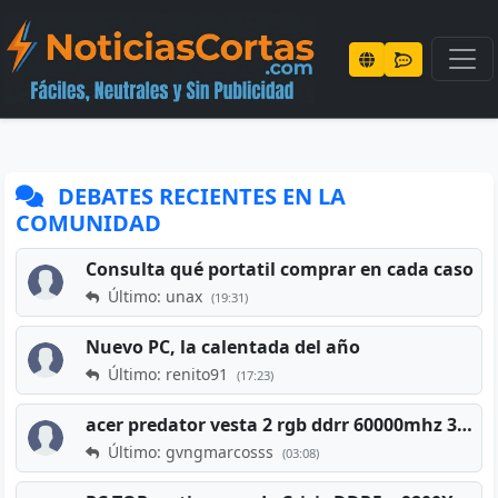
DEBATES RECIENTES EN LA
COMUNIDAD
Consulta qué portatil comprar en cada caso
Último: unax
(19:31)
Nuevo PC, la calentada del año
Último: renito91
(17:23)
acer predator vesta 2 rgb ddrr 60000mhz 32gb x2 16gb
Último: gvngmarcosss
(03:08)