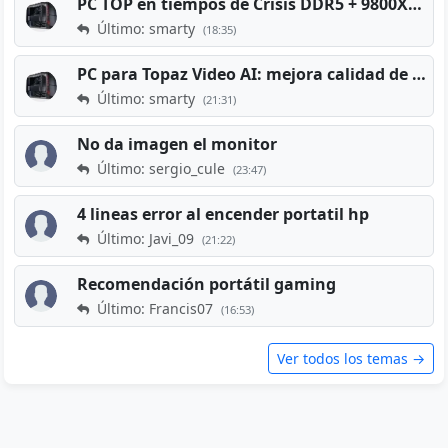
PC TOP en tiempos de Crisis DDR5 + 9800X3D + RTX 5080 [2026][2400€]
Último: smarty
(18:35)
PC para Topaz Video AI: mejora calidad de vídeos viejos
Último: smarty
(21:31)
No da imagen el monitor
Último: sergio_cule
(23:47)
4 lineas error al encender portatil hp
Último: Javi_09
(21:22)
Recomendación portátil gaming
Último: Francis07
(16:53)
Ver todos los temas →