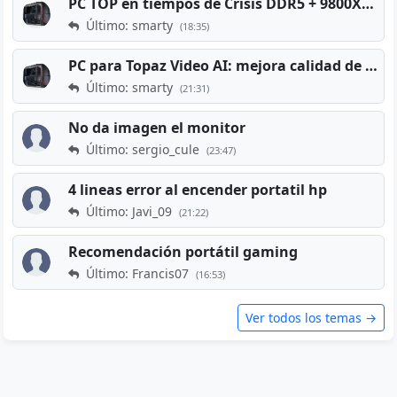
PC TOP en tiempos de Crisis DDR5 + 9800X3D + RTX 5080 [2026][2400€]
Último: smarty
(18:35)
PC para Topaz Video AI: mejora calidad de vídeos viejos
Último: smarty
(21:31)
No da imagen el monitor
Último: sergio_cule
(23:47)
4 lineas error al encender portatil hp
Último: Javi_09
(21:22)
Recomendación portátil gaming
Último: Francis07
(16:53)
Ver todos los temas →