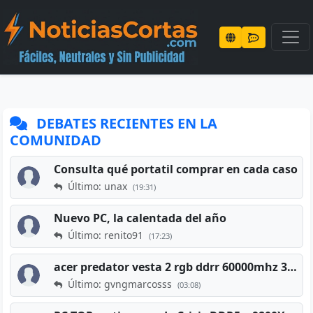
DEBATES RECIENTES EN LA
COMUNIDAD
Consulta qué portatil comprar en cada caso
Último: unax
(19:31)
Nuevo PC, la calentada del año
Último: renito91
(17:23)
acer predator vesta 2 rgb ddrr 60000mhz 32gb x2 16gb
Último: gvngmarcosss
(03:08)