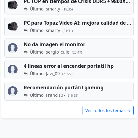
PC TOP en tiempos de Crisis DDR5 + 9800X3D + RTX 5080 [2026][2400€]
Último: smarty
(18:35)
PC para Topaz Video AI: mejora calidad de vídeos viejos
Último: smarty
(21:31)
No da imagen el monitor
Último: sergio_cule
(23:47)
4 lineas error al encender portatil hp
Último: Javi_09
(21:22)
Recomendación portátil gaming
Último: Francis07
(16:53)
Ver todos los temas →