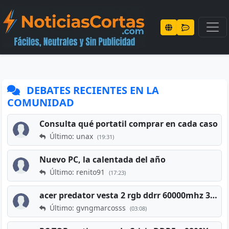
DEBATES RECIENTES EN LA
COMUNIDAD
Consulta qué portatil comprar en cada caso
Último: unax
(19:31)
Nuevo PC, la calentada del año
Último: renito91
(17:23)
acer predator vesta 2 rgb ddrr 60000mhz 32gb x2 16gb
Último: gvngmarcosss
(03:08)