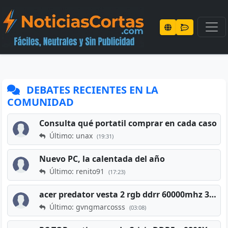
DEBATES RECIENTES EN LA
COMUNIDAD
Consulta qué portatil comprar en cada caso
Último: unax
(19:31)
Nuevo PC, la calentada del año
Último: renito91
(17:23)
acer predator vesta 2 rgb ddrr 60000mhz 32gb x2 16gb
Último: gvngmarcosss
(03:08)