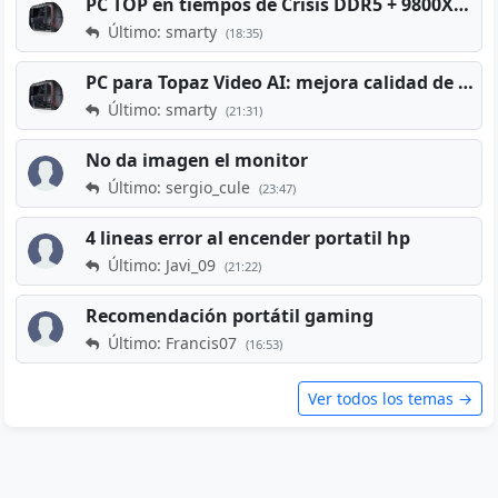
PC TOP en tiempos de Crisis DDR5 + 9800X3D + RTX 5080 [2026][2400€]
Último: smarty
(18:35)
PC para Topaz Video AI: mejora calidad de vídeos viejos
Último: smarty
(21:31)
No da imagen el monitor
Último: sergio_cule
(23:47)
4 lineas error al encender portatil hp
Último: Javi_09
(21:22)
Recomendación portátil gaming
Último: Francis07
(16:53)
Ver todos los temas →