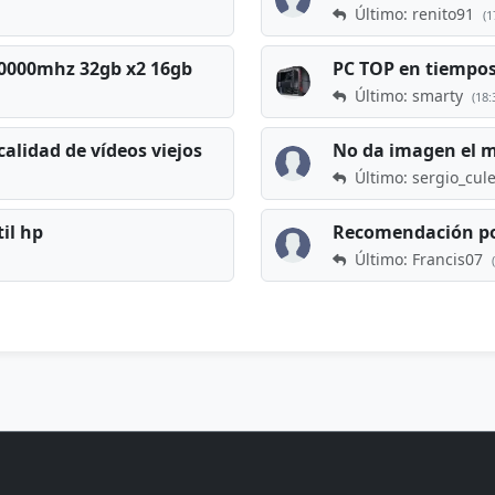
Último: renito91
(1
 60000mhz 32gb x2 16gb
Último: smarty
(18:
calidad de vídeos viejos
No da imagen el 
Último: sergio_cul
til hp
Recomendación po
Último: Francis07