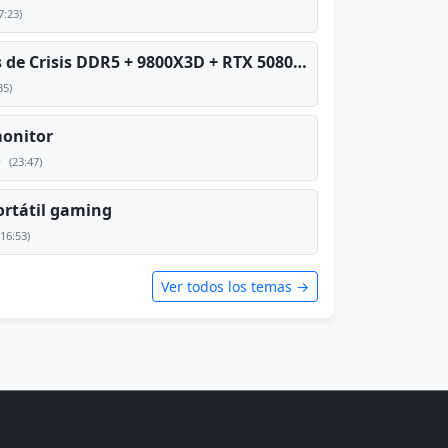
7:23)
PC TOP en tiempos de Crisis DDR5 + 9800X3D + RTX 5080 [2026][2400€]
35)
monitor
e
(23:47)
rtátil gaming
(16:53)
Ver todos los temas →