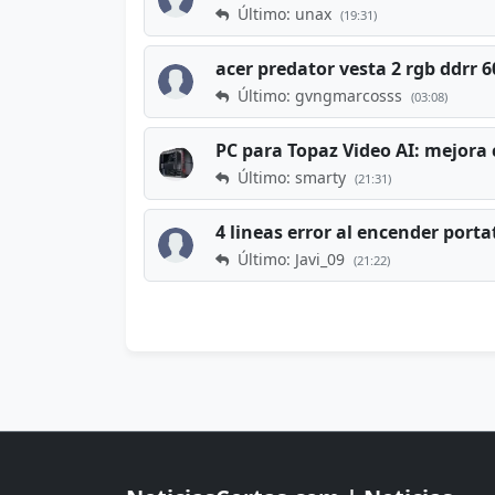
Último: unax
(19:31)
acer predator vesta 2 rgb ddrr
Último: gvngmarcosss
(03:08)
PC para Topaz Video AI: mejora 
Último: smarty
(21:31)
4 lineas error al encender porta
Último: Javi_09
(21:22)